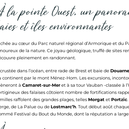
À la pointe Ouest, un panora
baies et îles environnantes
ichée au cœur du Parc naturel régional d’Armorique et du Par
moureux de la nature. Ce joyau géologique, truffé de sites re
écouvre pleinement en randonnant.
crustée dans l’océan, entre rade de Brest et baie de
Douarn
u continent par le mont Ménez-Hom. Les excursions, inconto
èneront à
Camaret-sur-Mer
et à sa tour Vauban -classée à l
rtigineux des falaises côtoient nombre de fortifications rappe
milles raffolent des grandes plages, telles
Morgat
et
Portzic
ierge, de La Palue ou de
Lostmarc’h
. Tout début août chaqu
ommé Festival du Bout du Monde, dont la réputation a larg