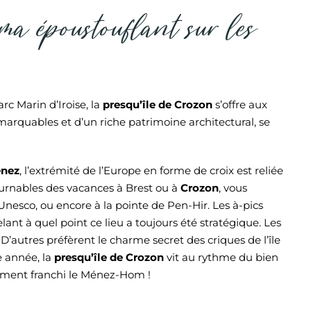
ma époustouflant sur les
c Marin d’Iroise, la
presqu’île de Crozon
s’offre aux
marquables et d’un riche patrimoine architectural, se
enez
, l’extrémité de l’Europe en forme de croix est reliée
urnables des vacances à Brest ou à
Crozon
, vous
’Unesco, ou encore à la pointe de Pen-Hir. Les à-pics
lant à quel point ce lieu a toujours été stratégique. Les
. D’autres préfèrent le charme secret des criques de l’île
e année, la
presqu’île de Crozon
vit au rythme du bien
ement franchi le Ménez-Hom !