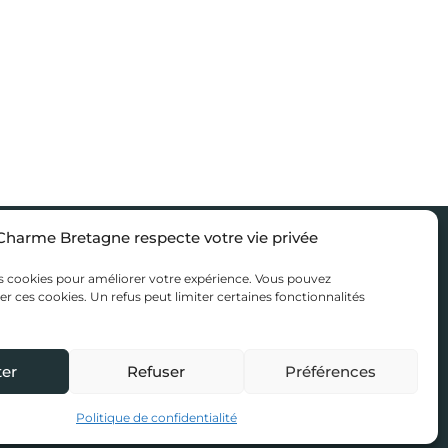
Charme Bretagne respecte votre vie privée
sons
Nous rejoindre
es de séjour
Accès propriétaire
s cookies pour améliorer votre expérience. Vous pouvez
er ces cookies. Un refus peut limiter certaines fonctionnalités
tions Bretagne
Mentions légales
’inspiration
Politique de confidentialité
er
Refuser
Préférences
 Bretagne
eue
Politique de confidentialité