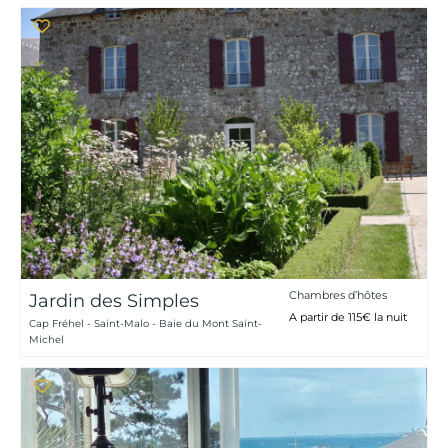
Chambres d’hôtes
Jardin des Simples
A partir de 115€ la nuit
Cap Fréhel - Saint-Malo - Baie du Mont Saint-
Michel