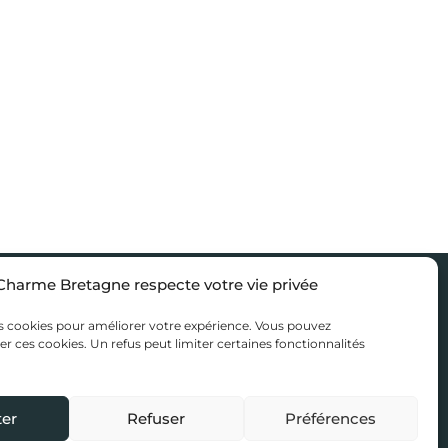
Charme Bretagne respecte votre vie privée
sons
Nous rejoindre
es de séjour
Accès propriétaire
s cookies pour améliorer votre expérience. Vous pouvez
er ces cookies. Un refus peut limiter certaines fonctionnalités
tions Bretagne
Mentions légales
’inspiration
Politique de confidentialité
er
Refuser
Préférences
 Bretagne