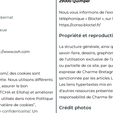
29000 Quimper
Nous vous informons de l’exi
abernat
téléphonique « Bloctel », sur 
https://conso.bloctel.fr/
leue
Propriété et reproduct
La structure générale, ainsi q
p://www.ovh.com
savoir-faire, dessins, graph
de l’utilisation exclusive de
ou partielle de ce site, par 
expresse de Charme Bretagne,
com/, des cookies sont
sanctionnée par les articles L
te. Nous utilisons différents
Les liens hypertextes mis en
 assurer le bon
d’autres ressources présentes
CHA et Elloha) et améliorer
responsabilité de Charme Br
s utilisés dans notre Politique
 matière de cookies”,
Crédit photos
confidentialite/
. Un