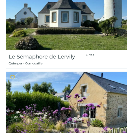
Gîtes
Le Sémaphore de Lervily
Quimper - Cornouaille