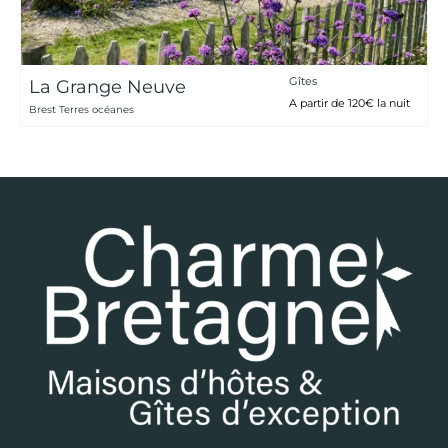
Gîtes
La Grange Neuve
A partir de 120€ la nuit
Brest Terres océanes