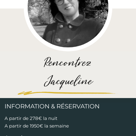
Rencontrez
Jacqueline
INFORMATION & RÉSERVATION
A partir de 278€ la nuit
A partir de 1950€ la semaine