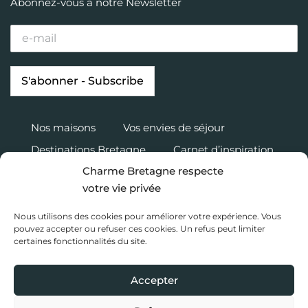
Abonnez-vous à notre Newsletter
Nos maisons
Vos envies de séjour
Destinations Bretagne
Carnet d’inspiration
Charme Bretagne respecte
Charme Bretagne
votre vie privée
Nous rejoindre
Accès propriétaire
Nous utilisons des cookies pour améliorer votre expérience. Vous
Mentions légales
pouvez accepter ou refuser ces cookies. Un refus peut limiter
certaines fonctionnalités du site.
Politique de confidentialité
Accepter
Copyright 2020 Charme Bretagne |
Une réalisation du Collectif
Toile bleue