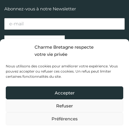
Abonnez-vous à notre Newsletter
Charme Bretagne respecte
votre vie privée
Nos maisons
Vos envies de séjour
Nous utilisons des cookies pour améliorer votre expérience. Vous
Destinations Bretagne
Carnet d’inspiration
pouvez accepter ou refuser ces cookies. Un refus peut limiter
certaines fonctionnalités du site.
Charme Bretagne
Accepter
Nous rejoindre
Accès propriétaire
Mentions légales
Refuser
Politique de confidentialité
Préférences
Copyright 2020 Charme Bretagne |
Une réalisation du Collectif
Toile bleue