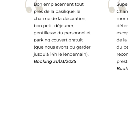
Bon emplacement tout
Supe
près de la basilique, le
Cham
charme de la décoration,
mome
bon petit déjeuner,
déten
gentillesse du personnel et
excep
parking couvert gratuit
de la
(que nous avons pu garder
du pe
jusqu’à 14h le lendemain).
reco
Booking
31/03/2025
prest
Book