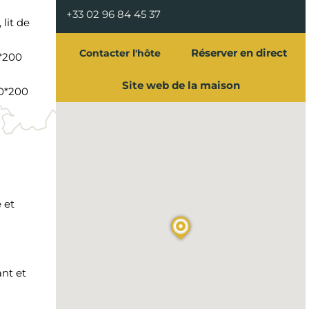
+33 02 96 84 45 37
lit de
Réserver en direct
Contacter l'hôte
0*200
Site web de la maison
60*200
 et
ant et