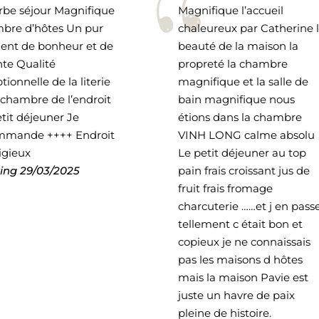
rbe séjour Magnifique
Magnifique l’accueil
bre d’hôtes Un pur
chaleureux par Catherine 
nt de bonheur et de
beauté de la maison la
te Qualité
propreté la chambre
tionnelle de la literie
magnifique et la salle de
 chambre de l’endroit
bain magnifique nous
tit déjeuner Je
étions dans la chambre
mmande ++++ Endroit
VINH LONG calme absolu
igieux
Le petit déjeuner au top
ing
29/03/2025
pain frais croissant jus de
fruit frais fromage
charcuterie ……et j en pass
tellement c était bon et
copieux je ne connaissais
pas les maisons d hôtes
mais la maison Pavie est
juste un havre de paix
pleine de histoire.