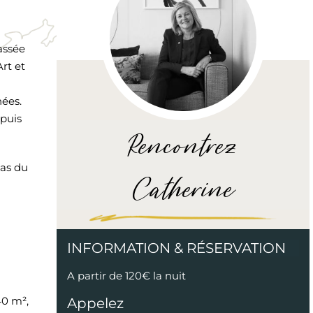
assée
rt et
nées.
 puis
Rencontrez
pas du
Catherine
INFORMATION & RÉSERVATION
A partir de 120€ la nuit
40 m²,
Appelez