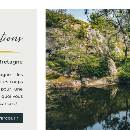
tions
Bretagne
agne, les
eurs coups
s pour une
 quoi vous
cances !
Parcourir