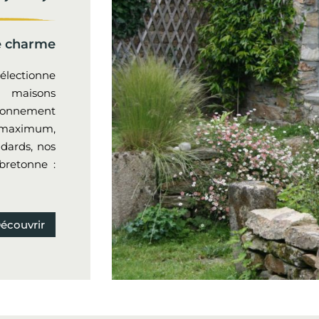
e charme
lectionne
s maisons
ronnement
t maximum,
ndards, nos
 bretonne :
écouvrir