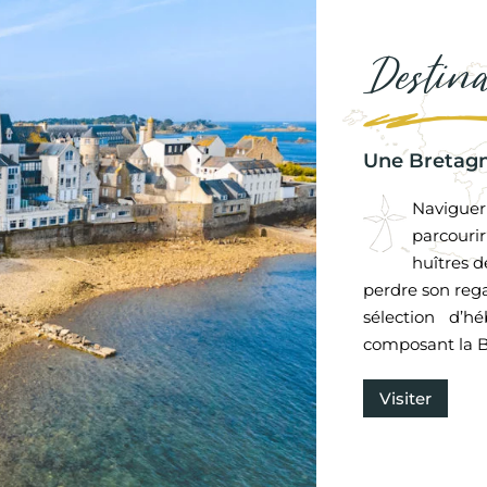
Destin
Une Bretagn
Naviguer
parcouri
huîtres d
perdre son rega
sélection d’h
composant la B
Visiter