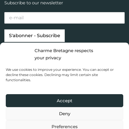
Subscribe to our newsletter
Charme Bretagne respects
Our properties
Looking for…
your privacy
Brittany destinations
Inspiration
We use cookies to improve your experience. You can accept or
Charme Bretagne
decline these cookies. Declining may limit certain site
functionalities.
Dashboard
Privacy Policy
Accept
Copyright 2020 Charme Bretagne |
Une réalisation du Collectif
Toile bleue
Deny
Preferences