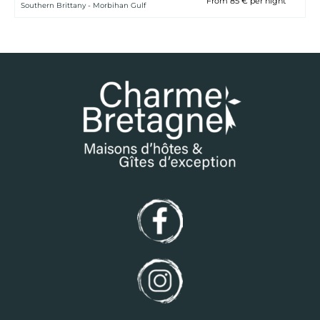
From 85 € per night
Southern Brittany - Morbihan Gulf