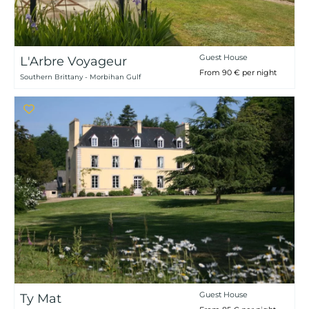
Guest House
L'Arbre Voyageur
From 90 € per night
Southern Brittany - Morbihan Gulf
Guest House
Ty Mat