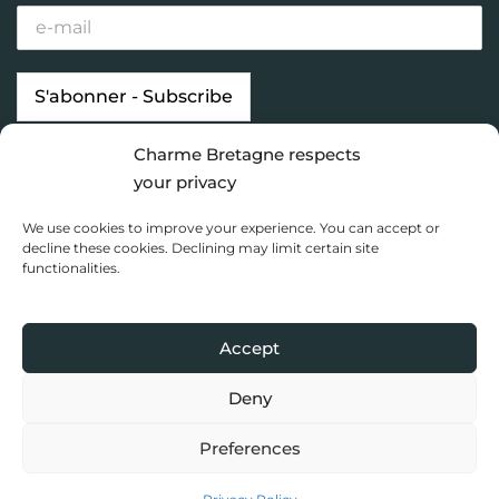
Charme Bretagne respects
Our properties
Looking for…
your privacy
Brittany destinations
Inspiration
We use cookies to improve your experience. You can accept or
Charme Bretagne
decline these cookies. Declining may limit certain site
functionalities.
Dashboard
Privacy Policy
Accept
Copyright 2020 Charme Bretagne |
Une réalisation du Collectif
Toile bleue
Deny
Preferences