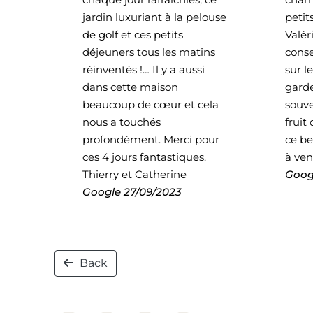
jardin luxuriant à la pelouse
petit
de golf et ces petits
Valér
déjeuners tous les matins
conse
réinventés !… Il y a aussi
sur l
dans cette maison
garde
beaucoup de cœur et cela
souve
nous a touchés
fruit
profondément. Merci pour
ce be
ces 4 jours fantastiques.
à ven
Thierry et Catherine
Goog
Google
27/09/2023
Back