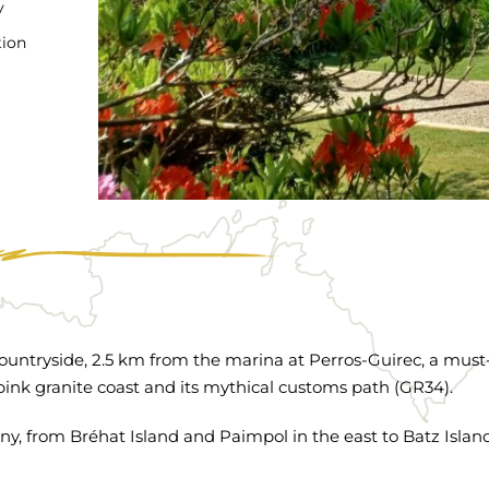
y
tion
 countryside, 2.5 km from the marina at Perros-Guirec, a must
pink granite coast and its mythical customs path (GR34).
tany, from Bréhat Island and Paimpol in the east to Batz Isla