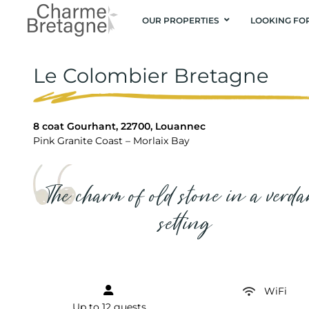
OUR PROPERTIES
LOOKING FO
Le Colombier Bretagne
8 coat Gourhant, 22700, Louannec
Pink Granite Coast – Morlaix Bay
The charm of old stone in a verd
setting
WiFi
Up to 12 guests