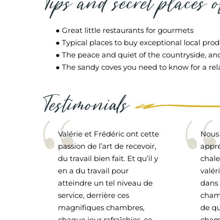
Tips and secret places 
● Great little restaurants for gourmets
● Typical places to buy exceptional local pro
● The peace and quiet of the countryside, an
● The sandy coves you need to know for a re
Testimonials
Valérie et Frédéric ont cette
Nous
passion de l’art de recevoir,
appré
du travail bien fait. Et qu’il y
chale
en a du travail pour
valér
atteindre un tel niveau de
dans 
service, derrière ces
chamb
magnifiques chambres,
de qu
chaque jour rafraîchies, ce
chamb