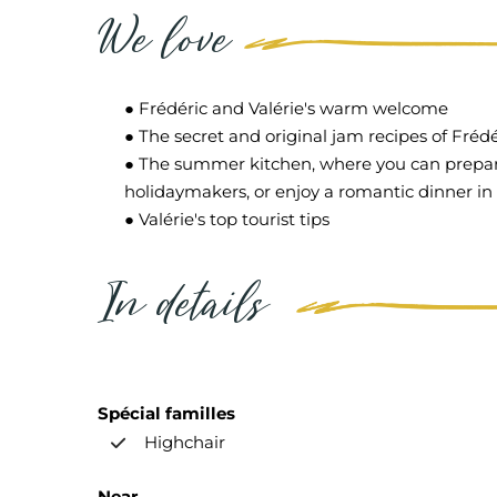
We love
● Frédéric and Valérie's warm welcome
● The secret and original jam recipes of Frédé
● The summer kitchen, where you can prepar
holidaymakers, or enjoy a romantic dinner in
● Valérie's top tourist tips
In details
Spécial familles
Highchair
Near