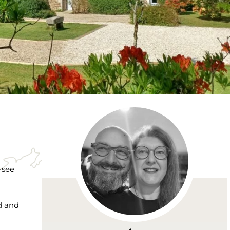
-see
nd and