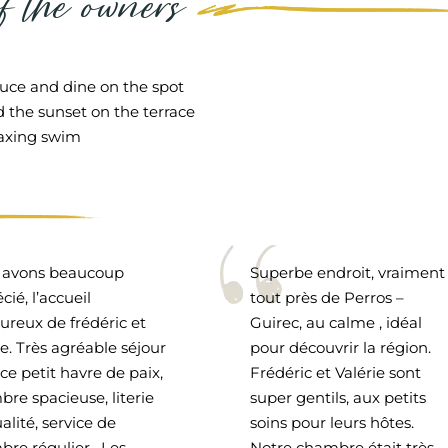
of the owners
duce and dine on the spot
d the sunset on the terrace
laxing swim
 avons beaucoup
Superbe endroit, vraiment
cié, l’accueil
tout près de Perros –
ureux de frédéric et
Guirec, au calme , idéal
ie. Très agréable séjour
pour découvrir la région.
ce petit havre de paix,
Frédéric et Valérie sont
re spacieuse, literie
super gentils, aux petits
alité, service de
soins pour leurs hôtes.
re régulier . Les
Notre chambre était très